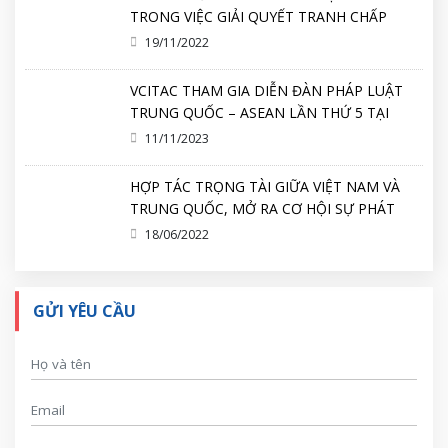
TRONG VIỆC GIẢI QUYẾT TRANH CHẤP
THƯƠNG MẠI
19/11/2022
VCITAC THAM GIA DIỄN ĐÀN PHÁP LUẬT
TRUNG QUỐC – ASEAN LẦN THỨ 5 TẠI
TRÙNG KHÁNH, TRUNG QUỐC
11/11/2023
HỢP TÁC TRỌNG TÀI GIỮA VIỆT NAM VÀ
TRUNG QUỐC, MỞ RA CƠ HỘI SỰ PHÁT
TRIỂN, HỢP TÁC MỚI
18/06/2022
GỬI YÊU CẦU