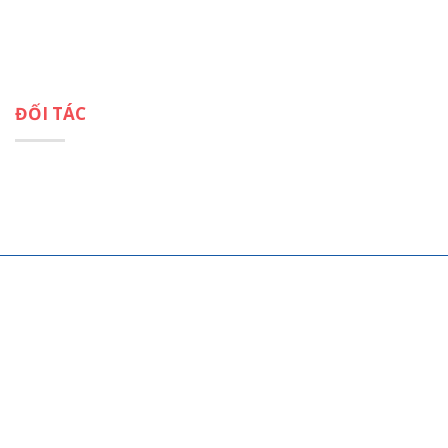
Tin tức chuyên ngành
Tin tức VCITAC
ĐỐI TÁC
Giải quyết tranh chấp online tại Ủy Ban trọng tài Quảng Châu
BẢN QUYỀN THUỘC VỀ VCITAC. THIẾT KẾ WEB
VINAWEB.VN