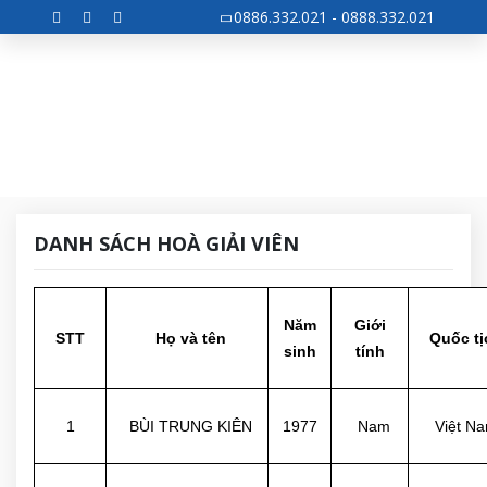
0886.332.021 - 0888.332.021
Trang chủ
DANH SÁCH HOÀ GIẢI VIÊN
DANH SÁCH HOÀ GIẢI VIÊN
Năm
Giới
STT
Họ và tên
Quốc tị
sinh
tính
1
BÙI TRUNG KIÊN
1977
Nam
Việt N