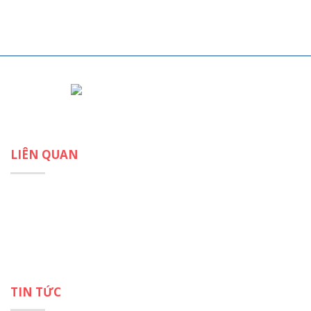
Email:
info@vcitac.org
LIÊN QUAN
Quy tắc tố tụng trọng tài
Quy tắc hòa giải
Điều khoản
Biểu phí
TIN TỨC