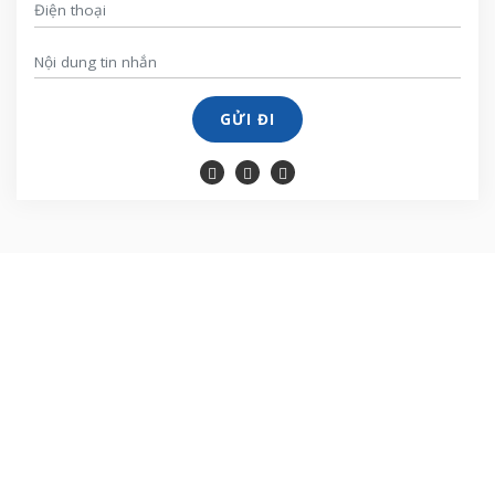
GỬI ĐI
Địa chỉ:
Số 28 phố Hải Phượng, Hạ Long, Quảng Ninh
Điện thoại:
0888.332.021 - 0886.332.021